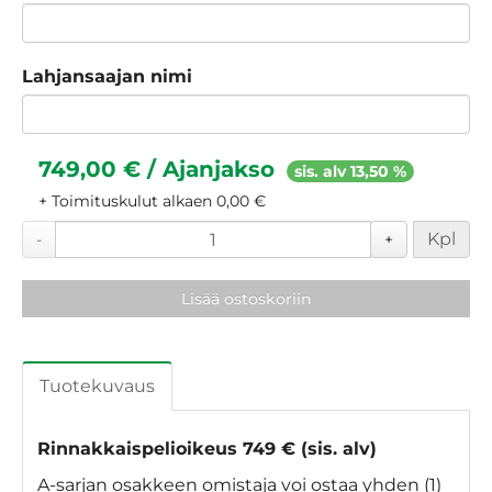
Lahjansaajan nimi
749,00 € / Ajanjakso
sis. alv 13,50 %
+ Toimituskulut alkaen 0,00 €
Kpl
-
+
Lisää ostoskoriin
Tuotekuvaus
Rinnakkaispelioikeus 749 € (sis. alv)
A-sarjan osakkeen omistaja voi ostaa yhden (1)