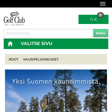
Navi
0
0 €
Haku
VALITSE SIVU
Navi
ROOT
KAUSIPELIOIKEUDET