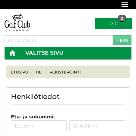
Navi
0
0 €
Haku
VALITSE SIVU
Navi
ETUSIVU
TILI
REKISTERÖINTI
Henkilötiedot
Etu- ja sukunimi: